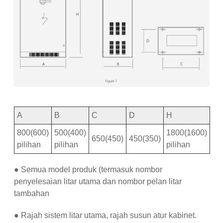
A
B
C
D
H
800(600)
500(400)
1800(1600)
650(450)
450(350)
pilihan
pilihan
pilihan
● Semua model produk (termasuk nombor
penyelesaian litar utama dan nombor pelan litar
tambahan
● Rajah sistem litar utama, rajah susun atur kabinet.