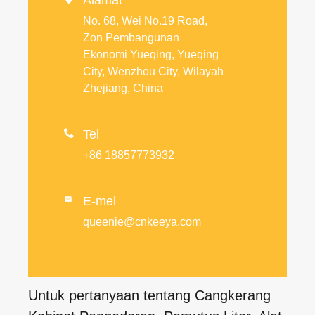
No. 68, Wei No.19 Road,
Zon Pembangunan
Ekonomi Yueqing, Yueqing
City, Wenzhou City, Wilayah
Zhejiang, China

Tel
+86 18857773932
E-mel

queenie@cnkeeya.com
Untuk pertanyaan tentang Cangkerang