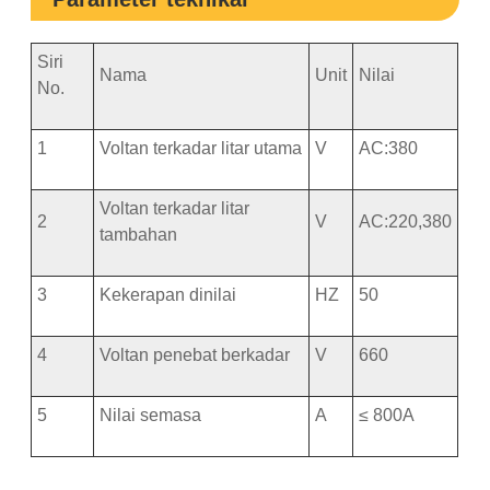
Siri
Nama
Unit
Nilai
No.
1
Voltan terkadar litar utama
V
AC:380
Voltan terkadar litar
2
V
AC:220,380
tambahan
3
Kekerapan dinilai
HZ
50
4
Voltan penebat berkadar
V
660
5
Nilai semasa
A
≤ 800A