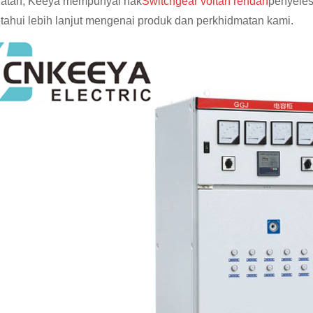
atan, Keeya mempunyai hak
Switchgear voltan rendah
penyeles
ahui lebih lanjut mengenai produk dan perkhidmatan kami.