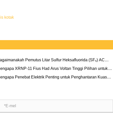
is kotak
agaimanakah Pemutus Litar Sulfur Heksafluorida (SF₆) AC
voltan Tinggi Luaran LW36-126 Dapat Meningkatkan
engapa XRNP-11 Fius Had Arus Voltan Tinggi Pilihan untuk
bolehpercayaan Sistem Kuasa Moden
lindungan Transformer
engapa Penebat Elektrik Penting untuk Penghantaran Kuasa
g Selamat dan Boleh Dipercayai