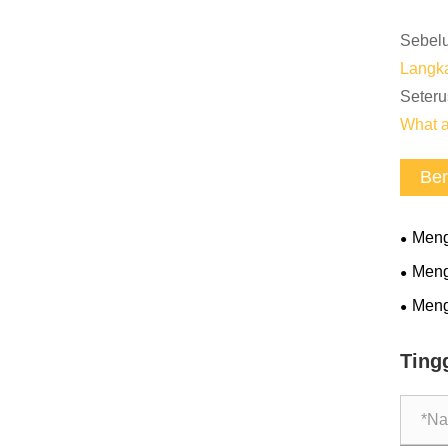
Sebel
Langka
Seteru
What ar
Ber
Meng
Pintar
Meng
Piliha
Meng
12kV M
Mode
Ting