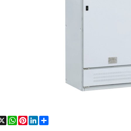
acebook
X
WhatsApp
Pinterest
LinkedIn
Share