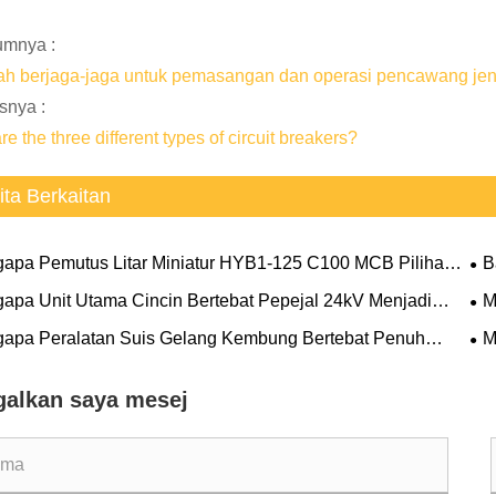
umnya :
h berjaga-jaga untuk pemasangan dan operasi pencawang jen
snya :
e the three different types of circuit breakers?
ita Berkaitan
apa Pemutus Litar Miniatur HYB1-125 C100 MCB Pilihan
B
 untuk Perlindungan Elektrik yang Boleh Dipercayai
Ber
apa Unit Utama Cincin Bertebat Pepejal 24kV Menjadi
M
Ke
n Pilihan untuk Pengagihan Kuasa Moden
Per
apa Peralatan Suis Gelang Kembung Bertebat Penuh
M
enjadi Pilihan Pilihan untuk Rangkaian Pengagihan Kuasa
yan
n
galkan saya mesej