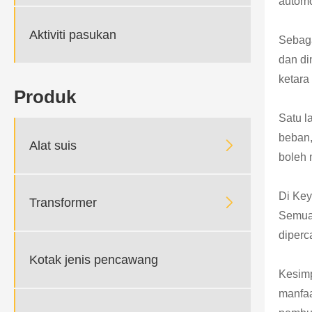
automo
Aktiviti pasukan
Sebaga
dan di
ketara
Produk
Satu l
beban,

Alat suis
boleh 
Di Key

Transformer
Semua 
diperc
Kotak jenis pencawang
Kesimp
manfaa