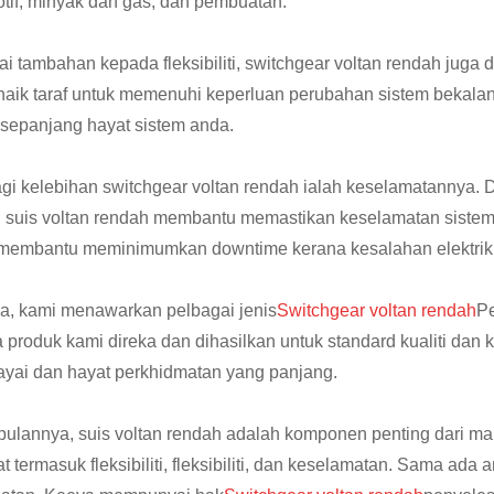
tif, minyak dan gas, dan pembuatan.
i tambahan kepada fleksibiliti, switchgear voltan rendah juga d
naik taraf untuk memenuhi keperluan perubahan sistem bekalan
 sepanjang hayat sistem anda.
agi kelebihan switchgear voltan rendah ialah keselamatannya.
 suis voltan rendah membantu memastikan keselamatan sistem e
membantu meminimumkan downtime kerana kesalahan elektrik,
a, kami menawarkan pelbagai jenis
Switchgear voltan rendah
Pe
produk kami direka dan dihasilkan untuk standard kualiti dan 
ayai dan hayat perkhidmatan yang panjang.
ulannya, suis voltan rendah adalah komponen penting dari ma
t termasuk fleksibiliti, fleksibiliti, dan keselamatan. Sama ada 