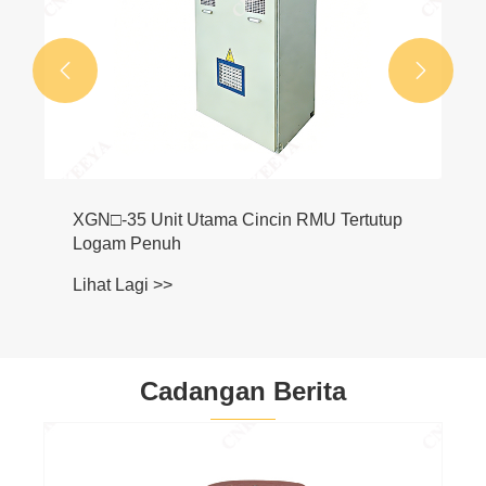


N□-35 Unit Utama Cincin RMU Tertutup
gam Penuh
at Lagi >>
Cadangan Berita