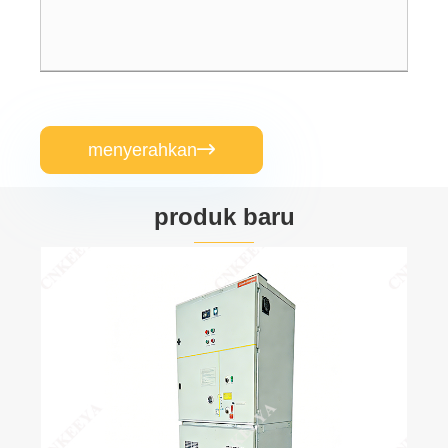
menyerahkan

produk baru
LW36-40.
sulfur he
Lihat La