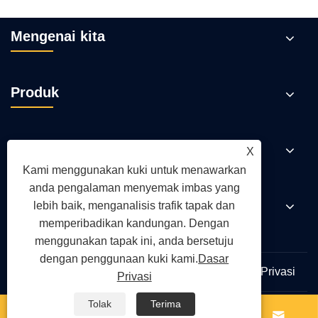
Mengenai kita
Produk
Berita
X
Kami menggunakan kuki untuk menawarkan
anda pengalaman menyemak imbas yang
Hubungi Kami
lebih baik, menganalisis trafik tapak dan
memperibadikan kandungan. Dengan
menggunakan tapak ini, anda bersetuju
dengan penggunaan kuki kami.
Dasar
Links
Sitemap
RSS
XML
Dasar Privasi
Privasi
Tolak
Terima



