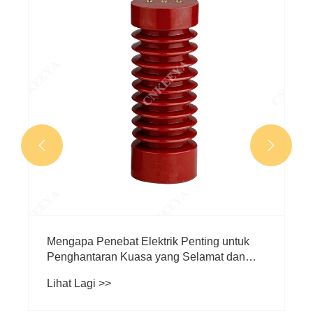
Apa yang dianggap switchgear vol
rendah?
Lihat Lagi >>


enting untuk
elamat dan