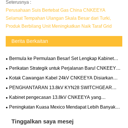
Seterusnya :
Perusahaan Suis Bertebat Gas China CNKEEYA
Selamat Tempahan Ulangan Skala Besar dari Turki,
Produk Berbilang Unit Meningkatkan Naik Taraf Grid
Berita Berkaitan
Bermula ke Permulaan Besar! Set Lengkap Kabinet
Bawah Tanah CNKEEYA Electric Dihantar ke Projek
Perikatan Strategik untuk Perjalanan Baru! CNKEEYA
Pusat Data Ohio di A.S.
Dinobatkan sebagai Rakan Kongsi Strategik 2026
Kotak Cawangan Kabel 24kV CNKEEYA Disiarkan
Bahagian Elektrik ABB
Langsung di Mexico, Memperkukuh Grid Kuasa
PENGHANTARAN 13.8kV KYN28 SWITCHGEAR
Tempatan
UNTUK PROJEK PUSAT DATA AMERIKA
Kabinet pengecasan 13.8kV CNKEEYA yang
dibangunkan sendiri berjaya diselesaikan di pusat data
Peningkatan Kuasa Mexico Mendapat Lebih Banyak
AS
Momentum Cina - CNKEEYA Ring Unit Utama Pesanan
Ulangan Selamat untuk Projek Utama
Tinggalkan saya mesej