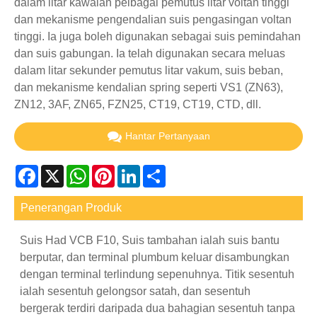
dalam litar kawalan pelbagai pemutus litar voltan tinggi
dan mekanisme pengendalian suis pengasingan voltan
tinggi. Ia juga boleh digunakan sebagai suis pemindahan
dan suis gabungan. Ia telah digunakan secara meluas
dalam litar sekunder pemutus litar vakum, suis beban,
dan mekanisme kendalian spring seperti VS1 (ZN63),
ZN12, 3AF, ZN65, FZN25, CT19, CT19, CTD, dll.
Hantar Pertanyaan
Facebook
X
WhatsApp
Pinterest
LinkedIn
Share
Penerangan Produk
Suis Had VCB F10, Suis tambahan ialah suis bantu
berputar, dan terminal plumbum keluar disambungkan
dengan terminal terlindung sepenuhnya. Titik sesentuh
ialah sesentuh gelongsor satah, dan sesentuh
bergerak terdiri daripada dua bahagian sesentuh tanpa