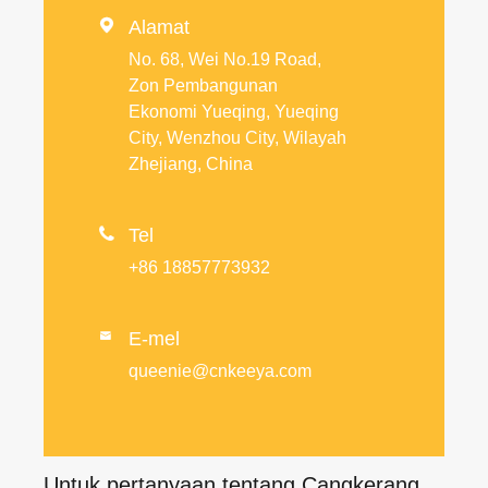

Alamat
No. 68, Wei No.19 Road,
Zon Pembangunan
Ekonomi Yueqing, Yueqing
City, Wenzhou City, Wilayah
Zhejiang, China

Tel
+86 18857773932
E-mel

queenie@cnkeeya.com
Untuk pertanyaan tentang Cangkerang